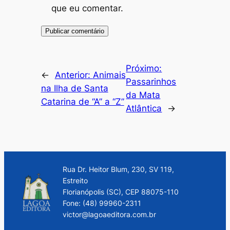
que eu comentar.
Próximo:
←
Anterior:
Animais
Passarinhos
na Ilha de Santa
da Mata
Catarina de “A” a “Z”
Atlântica
→
Rua Dr. Heitor Blum, 230, SV 119,
Estreito
Florianópolis (SC), CEP 88075-110
Fone: (48) 99960-2311
victor@lagoaeditora.com.br